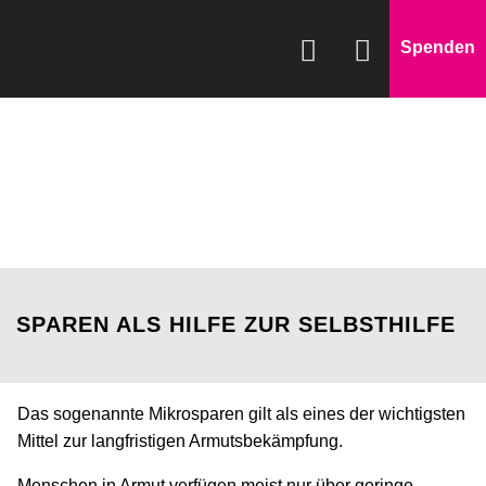
Spenden
WAS WIR FÖRDERN
WIE WIR HELFEN
SPENDEN & HELFEN
ÜBER UNS
SPAREN ALS HILFE ZUR SELBSTHILFE
Das sogenannte Mikrosparen gilt als eines der wichtigsten
Mittel zur langfristigen Armutsbekämpfung.
Menschen in Armut verfügen meist nur über geringe