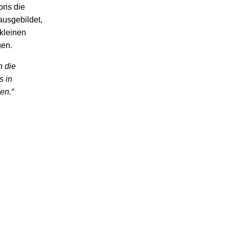
ris die
ausgebildet,
 kleinen
gen.
h die
s in
en.“