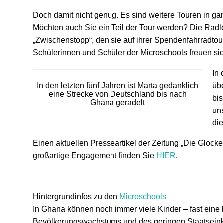
Doch damit nicht genug. Es sind weitere Touren in ga
Möchten auch Sie ein Teil der Tour werden? Die Radler
„Zwischenstopp“, den sie auf ihrer Spendenfahrradto
Schülerinnen und Schüler der Microschools freuen si
In 
In den letzten fünf Jahren ist Marta gedanklich
übe
eine Strecke von Deutschland bis nach
bi
Ghana geradelt
uns
die
Einen aktuellen Presseartikel der Zeitung „Die Glock
großartige Engagement finden Sie
HIER
.
Hintergrundinfos zu den
Microschools
In Ghana können noch immer viele Kinder – fast eine 
Bevölkerungswachstums und des geringen Staatseinkom