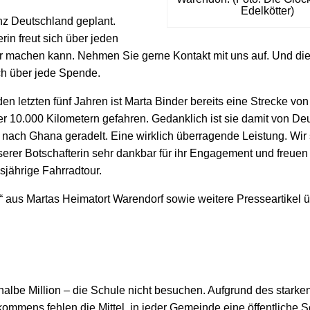
Edelkötter)
nz Deutschland geplant.
in freut sich über jeden
ur machen kann. Nehmen Sie gerne Kontakt mit uns auf. Und di
ch über jede Spende.
den letzten fünf Jahren ist Marta Binder bereits eine Strecke vo
r 10.000 Kilometern gefahren. Gedanklich ist sie damit von De
s nach Ghana geradelt.
Eine wirklich überragende Leistung. Wir
erer Botschafterin sehr dankbar für ihr Engagement und freuen 
sjährige Fahrradtour.
e“ aus Martas Heimatort Warendorf sowie weitere Presseartikel 
halbe Million – die Schule nicht besuchen. Aufgrund des starke
mens fehlen die Mittel, in jeder Gemeinde eine öffentliche S