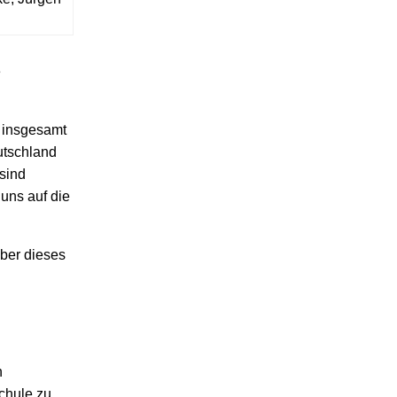
e
n insgesamt
utschland
 sind
uns auf die
über dieses
n
chule zu