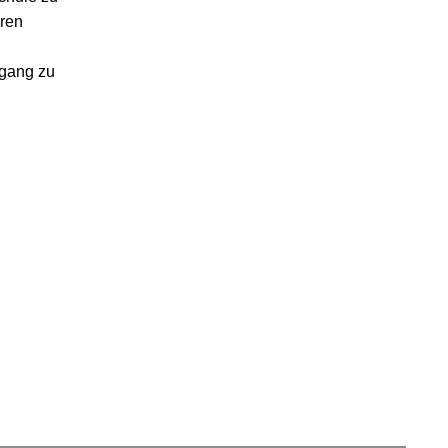
hren
ugang zu
n