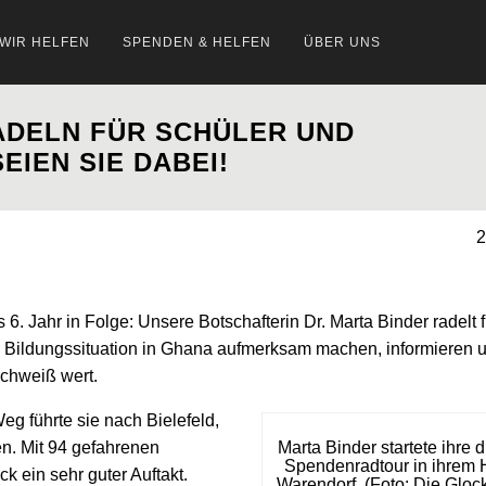
 WIR HELFEN
SPENDEN & HELFEN
ÜBER UNS
ADELN FÜR SCHÜLER UND
EIEN SIE DABEI!
2
s 6. Jahr in Folge: Unsere Botschafterin Dr. Marta Binder radelt f
ie Bildungssituation in Ghana aufmerksam machen, informieren 
Schweiß wert.
Weg führte sie nach Bielefeld,
en. Mit 94 gefahrenen
Marta Binder startete ihre d
Spendenradtour in ihrem 
k ein sehr guter Auftakt.
Warendorf. (Foto: Die Gloc