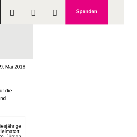
Spenden
9. Mai 2018
ür die
und
iesjährige
Heimatort
ke, Jürgen