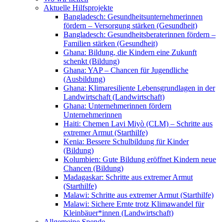
Aktuelle Hilfsprojekte
Bangladesch: Gesundheitsunternehmerinnen
fördern – Versorgung stärken (Gesundheit)
Bangladesch: Gesundheitsberaterinnen fördern –
Familien stärken (Gesundheit)
Ghana: Bildung, die Kindern eine Zukunft
schenkt (Bildung)
Ghana: YAP – Chancen für Jugendliche
(Ausbildung)
Ghana: Klimaresiliente Lebensgrundlagen in der
Landwirtschaft (Landwirtschaft)
Ghana: Unternehmerinnen fördern
Unternehmerinnen
Haiti: Chemen Lavi Miyò (CLM) – Schritte aus
extremer Armut (Starthilfe)
Kenia: Bessere Schulbildung für Kinder
(Bildung)
Kolumbien: Gute Bildung eröffnet Kindern neue
Chancen (Bildung)
Madagaskar: Schritte aus extremer Armut
(Starthilfe)
Malawi: Schritte aus extremer Armut (Starthilfe)
Malawi: Sichere Ernte trotz Klimawandel für
Kleinbäuer*innen (Landwirtschaft)
Allgemeine Spende