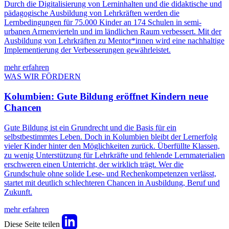
Durch die Digitalisierung von Lerninhalten und die didaktische und
pädagogische Ausbildung von Lehrkräften werden die
Lernbedingungen für 75.000 Kinder an 174 Schulen in semi-
urbanen Armenvierteln und im ländlichen Raum verbessert. Mit der
Ausbildung von Lehrkräften zu Mentor*innen wird eine nachhaltige
Implementierung der Verbesserungen gewährleistet.
mehr erfahren
WAS WIR FÖRDERN
Kolumbien: Gute Bildung eröffnet Kindern neue
Chancen
Gute Bildung ist ein Grundrecht und die Basis für ein
selbstbestimmtes Leben. Doch in Kolumbien bleibt der Lernerfolg
vieler Kinder hinter den Möglichkeiten zurück. Überfüllte Klassen,
zu wenig Unterstützung für Lehrkräfte und fehlende Lernmaterialien
erschweren einen Unterricht, der wirklich trägt. Wer die
Grundschule ohne solide Lese- und Rechenkompetenzen verlässt,
startet mit deutlich schlechteren Chancen in Ausbildung, Beruf und
Zukunft.
mehr erfahren
Diese Seite teilen