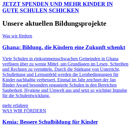
JETZT SPENDEN UND MEHR KINDER IN
GUTE SCHULEN SCHICKEN
Unsere aktuellen Bildungsprojekte
Was wir fördern
Ghana: Bildung, die Kindern eine Zukunft schenkt
Viele Schulen in einkommensschwachen Gemeinden in Ghana
verfügen über zu wenig Mittel, um Grundlagen im Lesen, Schreiben
und Rechnen zu vermitteln. Durch die Stärkung von Unterricht,
Schulleitung und Lernumfeld werden die Lernbedingungen für
Kinder nachhaltig verbessert. Einmal im Jahr zeichnet der Jan
Binder Award besonders engagierte Schulen in den Bereichen
Sauberkeit, Hygiene und Umwelt aus und setzt so wichtige Impulse
für die Schulentwicklung.
mehr erfahren
WAS WIR FÖRDERN
Kenia: Bessere Schulbildung für Kinder