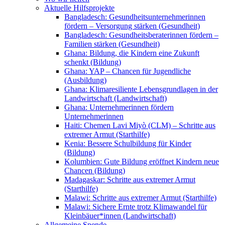
Aktuelle Hilfsprojekte
Bangladesch: Gesundheitsunternehmerinnen
fördern – Versorgung stärken (Gesundheit)
Bangladesch: Gesundheitsberaterinnen fördern –
Familien stärken (Gesundheit)
Ghana: Bildung, die Kindern eine Zukunft
schenkt (Bildung)
Ghana: YAP – Chancen für Jugendliche
(Ausbildung)
Ghana: Klimaresiliente Lebensgrundlagen in der
Landwirtschaft (Landwirtschaft)
Ghana: Unternehmerinnen fördern
Unternehmerinnen
Haiti: Chemen Lavi Miyò (CLM) – Schritte aus
extremer Armut (Starthilfe)
Kenia: Bessere Schulbildung für Kinder
(Bildung)
Kolumbien: Gute Bildung eröffnet Kindern neue
Chancen (Bildung)
Madagaskar: Schritte aus extremer Armut
(Starthilfe)
Malawi: Schritte aus extremer Armut (Starthilfe)
Malawi: Sichere Ernte trotz Klimawandel für
Kleinbäuer*innen (Landwirtschaft)
Allgemeine Spende