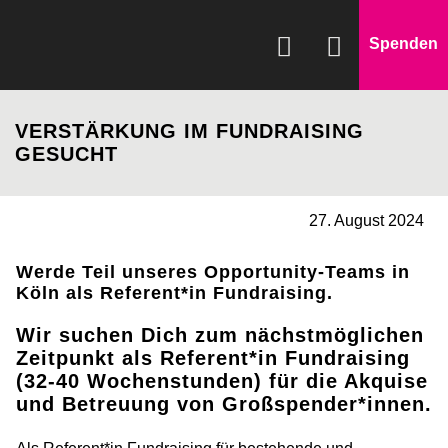
Spenden
WAS WIR FÖRDERN
VERSTÄRKUNG IM FUNDRAISING
WIE WIR HELFEN
GESUCHT
SPENDEN & HELFEN
27. August 2024
ÜBER UNS
Werde Teil unseres Opportunity-Teams in
Köln als Referent*in Fundraising.
Wir suchen Dich zum nächstmöglichen
Zeitpunkt als Referent*in Fundraising
(32-40 Wochenstunden) für die Akquise
und Betreuung von Großspender*innen.