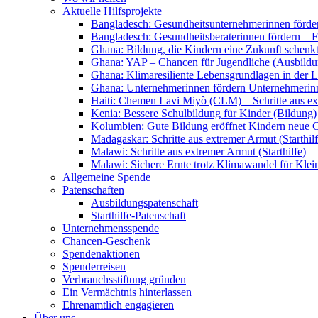
Aktuelle Hilfsprojekte
Bangladesch: Gesundheitsunternehmerinnen förder
Bangladesch: Gesundheitsberaterinnen fördern – F
Ghana: Bildung, die Kindern eine Zukunft schenkt
Ghana: YAP – Chancen für Jugendliche (Ausbildu
Ghana: Klimaresiliente Lebensgrundlagen in der L
Ghana: Unternehmerinnen fördern Unternehmerin
Haiti: Chemen Lavi Miyò (CLM) – Schritte aus ext
Kenia: Bessere Schulbildung für Kinder (Bildung)
Kolumbien: Gute Bildung eröffnet Kindern neue 
Madagaskar: Schritte aus extremer Armut (Starthilf
Malawi: Schritte aus extremer Armut (Starthilfe)
Malawi: Sichere Ernte trotz Klimawandel für Klei
Allgemeine Spende
Patenschaften
Ausbildungspatenschaft
Starthilfe-Patenschaft
Unternehmensspende
Chancen-Geschenk
Spendenaktionen
Spenderreisen
Verbrauchsstiftung gründen
Ein Vermächtnis hinterlassen
Ehrenamtlich engagieren
Über uns