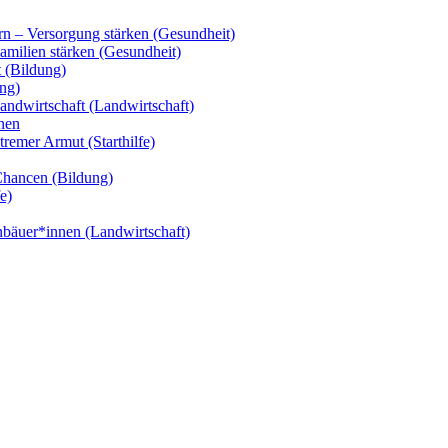
n – Versorgung stärken (Gesundheit)
amilien stärken (Gesundheit)
 (Bildung)
ng)
andwirtschaft (Landwirtschaft)
nen
remer Armut (Starthilfe)
Chancen (Bildung)
e)
nbäuer*innen (Landwirtschaft)