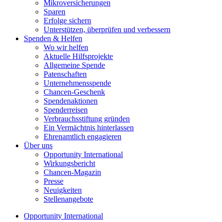
Mikroversicherungen
Sparen
Erfolge sichern
Unterstützen, überprüfen und verbessern
Spenden & Helfen
Wo wir helfen
Aktuelle Hilfsprojekte
Allgemeine Spende
Patenschaften
Unternehmensspende
Chancen-Geschenk
Spendenaktionen
Spenderreisen
Verbrauchsstiftung gründen
Ein Vermächtnis hinterlassen
Ehrenamtlich engagieren
Über uns
Opportunity International
Wirkungsbericht
Chancen-Magazin
Presse
Neuigkeiten
Stellenangebote
Opportunity International