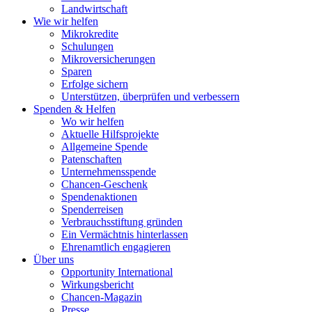
Landwirtschaft
Wie wir helfen
Mikrokredite
Schulungen
Mikroversicherungen
Sparen
Erfolge sichern
Unterstützen, überprüfen und verbessern
Spenden & Helfen
Wo wir helfen
Aktuelle Hilfsprojekte
Allgemeine Spende
Patenschaften
Unternehmensspende
Chancen-Geschenk
Spendenaktionen
Spenderreisen
Verbrauchsstiftung gründen
Ein Vermächtnis hinterlassen
Ehrenamtlich engagieren
Über uns
Opportunity International
Wirkungsbericht
Chancen-Magazin
Presse