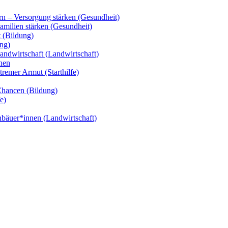
n – Versorgung stärken (Gesundheit)
amilien stärken (Gesundheit)
 (Bildung)
ng)
andwirtschaft (Landwirtschaft)
nen
remer Armut (Starthilfe)
Chancen (Bildung)
e)
nbäuer*innen (Landwirtschaft)