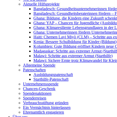
Aktuelle Hilfsprojekte
Bangladesch: Gesundheitsunternehmerinnen förder
Bangladesch: Gesundheitsberaterinnen fördern – F
Ghana: Bildung, die Kindern eine Zukunft schenkt
Ghana: YAP – Chancen für Jugendliche (Ausbildu
Ghana: Klimaresiliente Lebensgrundlagen in der L
Ghana: Unternehmerinnen fördern Unternehmerin
Haiti: Chemen Lavi Miyò (CLM) – Schritte aus ext
Kenia: Bessere Schulbildung für Kinder (Bildung)
Kolumbien: Gute Bildung eröffnet Kindern neue 
Madagaskar: Schritte aus extremer Armut (Starthilf
Malawi: Schritte aus extremer Armut (Starthilfe)
Malawi: Sichere Ernte trotz Klimawandel für Klei
Allgemeine Spende
Patenschaften
Ausbildungspatenschaft
Starthilfe-Patenschaft
Unternehmensspende
Chancen-Geschenk
Spendenaktionen
Spenderreisen
Verbrauchsstiftung gründen
Ein Vermächtnis hinterlassen
Ehrenamtlich engagieren
Über uns