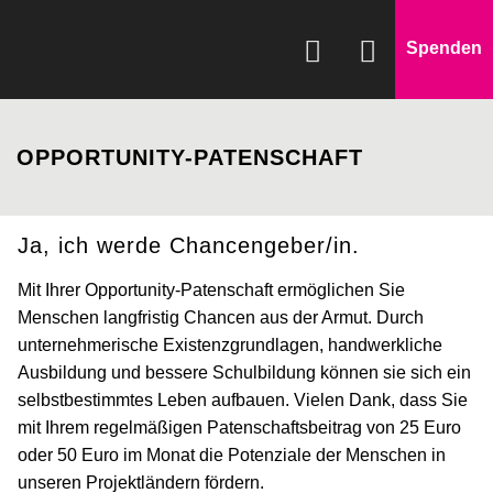
Spenden
WAS WIR FÖRDERN
OPPORTUNITY-PATENSCHAFT
WIE WIR HELFEN
SPENDEN & HELFEN
Ja, ich werde Chancengeber/in.
ÜBER UNS
Mit Ihrer Opportunity-Patenschaft ermöglichen Sie
Menschen langfristig Chancen aus der Armut. Durch
unternehmerische Existenzgrundlagen, handwerkliche
Ausbildung und bessere Schulbildung können sie sich ein
selbstbestimmtes Leben aufbauen.
Vielen Dank
, dass Sie
mit Ihrem regelmäßigen
Patenschaftsbeitrag
von
25 Euro
oder
50 Euro
im Monat die Potenziale der Menschen in
unseren Projektländern fördern.