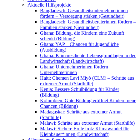
Aktuelle Hilfsprojekte
Bangladesch: Gesundheitsunternehmerinnen
fördern – Versorgung stärken (Gesundheit)
Bangladesch: Gesundheitsberaterinnen fördern –
Familien stärken (Gesundheit)
Ghana: Bildung, die Kindern eine Zukunft
schenkt (Bildung)
Ghana: YAP – Chancen für Jugendliche
(Ausbildung)
Ghana: Klimaresiliente Lebensgrundlagen in der
Landwirtschaft (Landwirtschaft)
Ghana: Unternehmerinnen fördern
Unternehmerinnen
Haiti: Chemen Lavi Miyò (CLM) – Schritte aus
extremer Armut (Starthilfe)
Kenia: Bessere Schulbildung für Kinder
(Bildung)
Kolumbien: Gute Bildung eröffnet Kindern neue
Chancen (Bildung)
Madagaskar: Schritte aus extremer Armut
(Starthilfe)
Malawi: Schritte aus extremer Armut (Starthilfe)
Malawi: Sichere Ernte trotz Klimawandel für
Kleinbäuer*innen (Landwirtschaft)
Allgemeine Spende